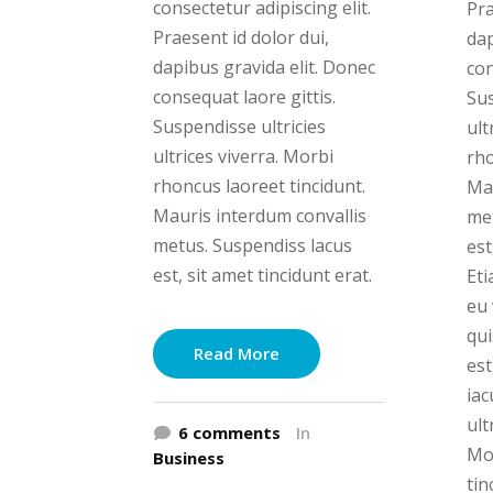
consectetur adipiscing elit.
Pra
Praesent id dolor dui,
dap
dapibus gravida elit. Donec
con
consequat laore gittis.
Sus
Suspendisse ultricies
ult
ultrices viverra. Morbi
rho
rhoncus laoreet tincidunt.
Mau
Mauris interdum convallis
met
metus. Suspendiss lacus
est
est, sit amet tincidunt erat.
Et
eu 
qui
Read More
est
iac
ult
6 comments
In
Mo
Business
tin