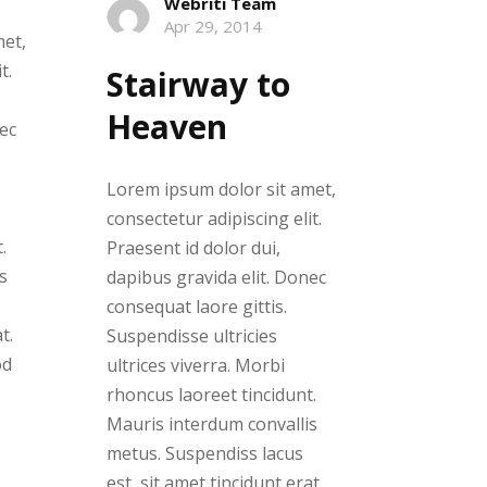
Webriti Team
Apr 29, 2014
met,
t.
Stairway to
Heaven
nec
Lorem ipsum dolor sit amet,
consectetur adipiscing elit.
.
Praesent id dolor dui,
s
dapibus gravida elit. Donec
consequat laore gittis.
t.
Suspendisse ultricies
od
ultrices viverra. Morbi
rhoncus laoreet tincidunt.
Mauris interdum convallis
metus. Suspendiss lacus
est, sit amet tincidunt erat.