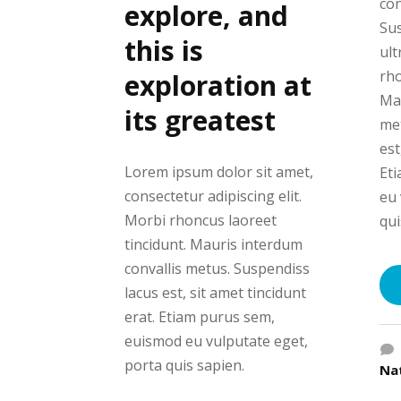
con
explore, and
Sus
this is
ult
rho
exploration at
Mau
its greatest
met
est
Lorem ipsum dolor sit amet,
Et
consectetur adipiscing elit.
eu 
Morbi rhoncus laoreet
qui
tincidunt. Mauris interdum
convallis metus. Suspendiss
lacus est, sit amet tincidunt
erat. Etiam purus sem,
euismod eu vulputate eget,
porta quis sapien.
Na