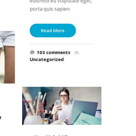
euismod eu vulputate eget,
porta quis sapien.
Read More
103 comments
In
Uncategorized
y