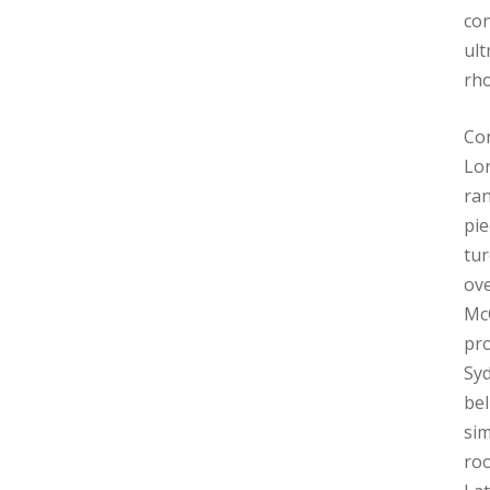
con
ult
rho
Con
Lor
ran
pie
tur
ove
McC
pr
Syd
bel
sim
roo