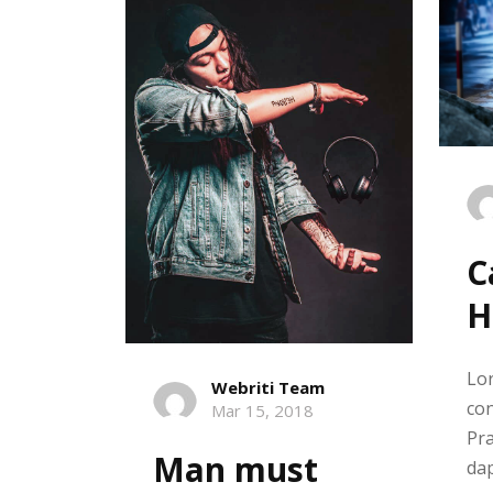
C
H
Lor
Webriti Team
con
Mar 15, 2018
Pra
Man must
dap