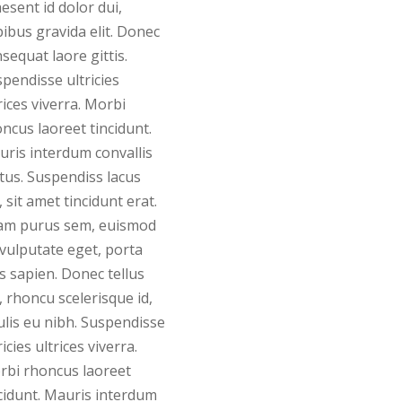
esent id dolor dui,
ibus gravida elit. Donec
sequat laore gittis.
pendisse ultricies
rices viverra. Morbi
ncus laoreet tincidunt.
ris interdum convallis
us. Suspendiss lacus
, sit amet tincidunt erat.
iam purus sem, euismod
vulputate eget, porta
s sapien. Donec tellus
, rhoncu scelerisque id,
ulis eu nibh. Suspendisse
ricies ultrices viverra.
rbi rhoncus laoreet
cidunt. Mauris interdum