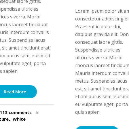
sequat laore gittis.
pendisse ultricies
Lorem ipsum dolor sit a
rices viverra. Morbi
consectetur adipiscing eli
ncus laoreet tincidunt.
Praesent id dolor dui,
ris interdum convallis
dapibus gravida elit. Do
us. Suspendiss lacus
consequat laore gittis.
, sit amet tincidunt erat.
Suspendisse ultricies
iam purus sem, euismod
ultrices viverra. Morbi
vulputate eget, porta
rhoncus laoreet tincidunt
s sapien.
Mauris interdum convalli
metus. Suspendiss lacus
est, sit amet tincidunt era
Read More
Etiam purus sem, euism
eu vulputate eget, porta
quis sapien.
113 comments
In
ture
White