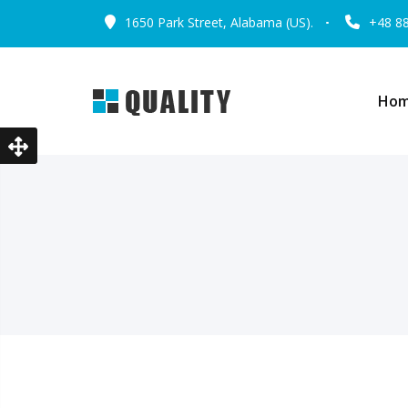
1650 Park Street, Alabama (US).
+48 8
Ho