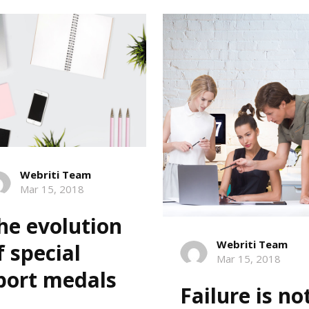
Webriti Team
Mar 15, 2018
he evolution
Webriti Team
f special
Mar 15, 2018
port medals
Failure is no