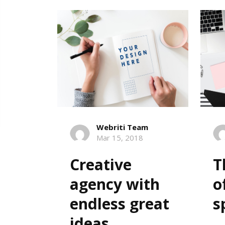
Webriti Team
Mar 15, 2018
Creative
T
agency with
o
endless great
s
ideas