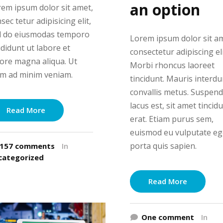
an option
em ipsum dolor sit amet,
sec tetur adipisicing elit,
d do eiusmodas temporo
Lorem ipsum dolor sit a
ididunt ut labore et
consectetur adipiscing eli
ore magna aliqua. Ut
Morbi rhoncus laoreet
im ad minim veniam.
tincidunt. Mauris interd
convallis metus. Suspend
lacus est, sit amet tincid
Read More
erat. Etiam purus sem,
euismod eu vulputate eg
porta quis sapien.
157 comments
In
categorized
Read More
One comment
In