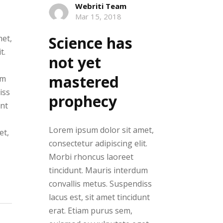
Webriti Team
Mar 15, 2018
met,
Science has
t.
not yet
mastered
um
iss
prophecy
unt
Lorem ipsum dolor sit amet,
et,
consectetur adipiscing elit.
Morbi rhoncus laoreet
tincidunt. Mauris interdum
convallis metus. Suspendiss
lacus est, sit amet tincidunt
erat. Etiam purus sem,