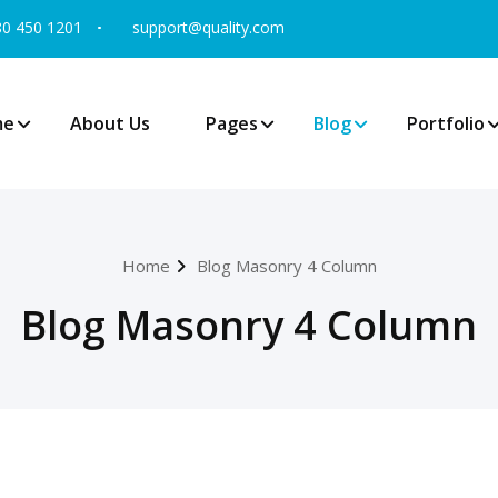
80 450 1201
support@quality.com
me
About Us
Pages
Blog
Portfolio
Home
Blog Masonry 4 Column
Blog Masonry 4 Column