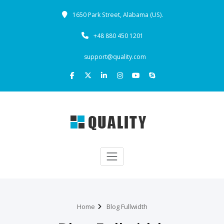
1650 Park Street, Alabama (US).
+48 880 450 1201
support@quality.com
Home
Blog Fullwidth